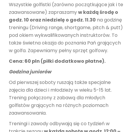
Wszystkie golfistki (zarówno początkujące jak i te
zaawansowane) zapraszamy
w każdą środę o
godz. 10 oraz niedzielę o godz. 11.30
na godzinę
treningu (Driving range, shortgame, pitch & putt)
pod okiem wykwalifikowanych instruktorów. To
także świetna okazja do poznania Pań grających
w golfa. Zapewniamy pełny sprzęt golfowy.
Cena: 60 pln (piłki dodatkowo płatne).
Godzina juniorów
Od pierwszej soboty ruszają także specjalne
zajęcia dla dzieci i młodzieży w wieku 5-15 lat.
Trening połączony z zabawą dla młodych
golfistów grających na różnych poziomach
zaawansowania.
Treningi i zawody odbywają się co tydzień w
trakcie sezonu
w każdą sobotę w godz. 12:00 –